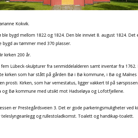
arianne Kokvik.
e
ble bygd mellom 1822 og 1824. Den ble innviet 8. august 1824. Det 
ke bygd av tømmer med 370 plasser.
ir kirken 200 år.
fem Lübeck-skulpturer fra senmiddelalderen samt inventar fra 1762. 
tte kirken som har stått på gården Bø i Bø kommune, i Bø og Malnes 
en prosti. Kirken, som har vernestatus, ligger vakkert til på sørspissen
 og Bø kommune med utsikt mot Hadseløya og Lofotfjellene.
essen er Prestegårdsveien 3. Det er gode parkeringsmuligheter ved k
teleslyngeanlegg og rullestoladkomst. Toalett og handikap-toalett.