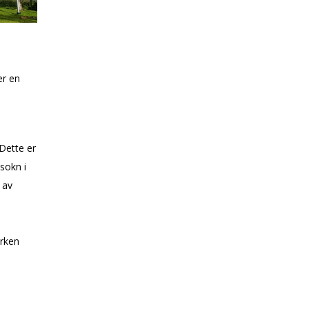
er en
Dette er
sokn i
 av
irken