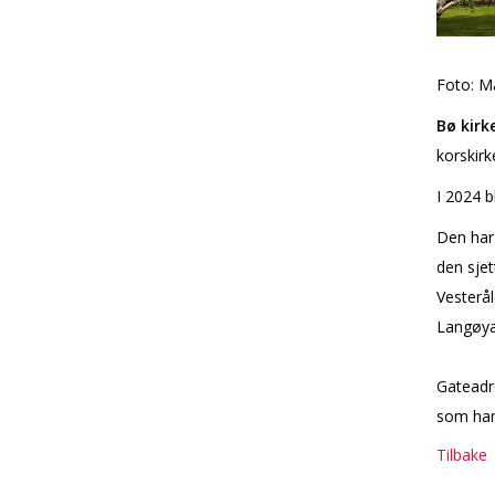
Foto: M
Bø kirk
korskir
I 2024 bl
Den har 
den sje
Vesterål
Langøya
Gateadr
som har 
Tilbake